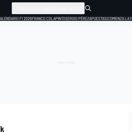
TODOS LOS CAMPEONATOS
ALENDARIO F1 2026
FRANCO COLAPINTO
SERGIO PÉREZ
APUESTAS
¡COMIENZA LA F
ck