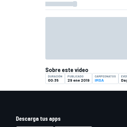
FÓRMULA E
Sobre este video
DURACIÓN
PUBLICADO
CAMPEONATOS
EVE
00:35
29 ene 2019
IMSA
Da
WRC
Descarga tus apps