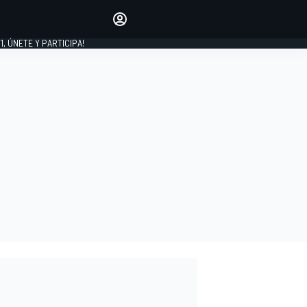
favoritos
Haz que se oiga tu voz
comentando artículos.
1, ÚNETE Y PARTICIPA!
INICIAR SESIÓN
EDICIÓN
LATINOAMÉRICA