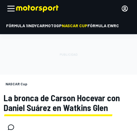
FÓRMULA 1
INDYCAR
MOTOGP
NASCAR CUP
FÓRMULA E
WRC
NASCAR Cup
La bronca de Carson Hocevar con
Daniel Suárez en Watkins Glen