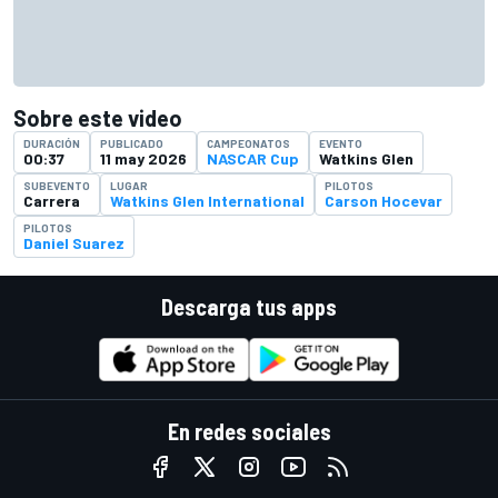
Sobre este video
DURACIÓN
PUBLICADO
CAMPEONATOS
EVENTO
00:37
11 may 2026
NASCAR Cup
Watkins Glen
SUBEVENTO
LUGAR
PILOTOS
Carrera
Watkins Glen International
Carson Hocevar
PILOTOS
Daniel Suarez
Descarga tus apps
En redes sociales