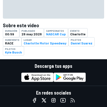
Sobre este video
DURACIÓN
PUBLICADO
CAMPEONATOS
EVENTO
00:59
26 may 2026
NASCAR Cup
Charlotte
SUBEVENTO
LUGAR
PILOTOS
RACE
Charlotte Motor Speedway
Daniel Suarez
PILOTOS
Kyle Busch
Descarga tus apps
En redes sociales