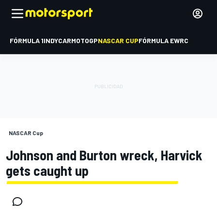
FÓRMULA 1
INDYCAR
MOTOGP
NASCAR CUP
FÓRMULA E
WRC
NASCAR Cup
Johnson and Burton wreck, Harvick
gets caught up