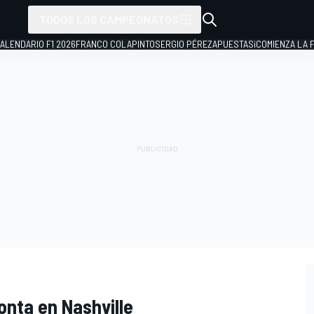
TODOS LOS CAMPEONATOS
ALENDARIO F1 2026
FRANCO COLAPINTO
SERGIO PÉREZ
APUESTAS
¡COMIENZA LA F
nta en Nashville