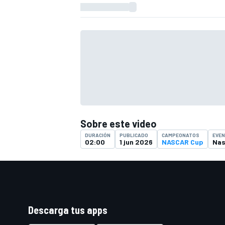
FÓRMULA E
Sobre este video
DURACIÓN
PUBLICADO
CAMPEONATOS
EVE
02:00
1 jun 2026
NASCAR Cup
Nas
WRC
Descarga tus apps