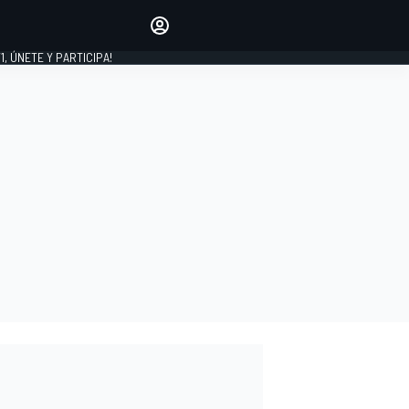
favoritos
Haz que se oiga tu voz
comentando artículos.
1, ÚNETE Y PARTICIPA!
INICIAR SESIÓN
EDICIÓN
LATINOAMÉRICA