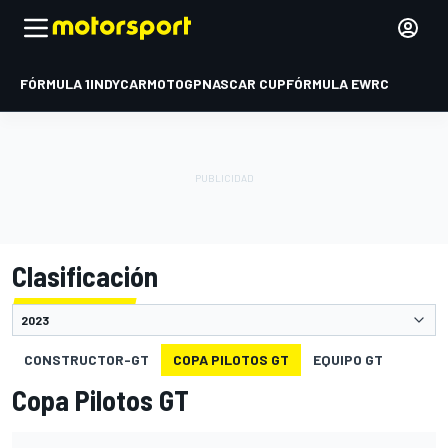
FÓRMULA 1
INDYCAR
MOTOGP
NASCAR CUP
FÓRMULA E
WRC
Clasificación
CONSTRUCTOR-GT
COPA PILOTOS GT
EQUIPO GT
Copa Pilotos GT