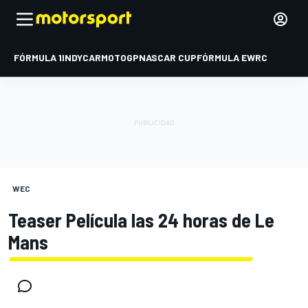
FÓRMULA 1
INDYCAR
MOTOGP
NASCAR CUP
FÓRMULA E
WRC
WEC
Teaser Película las 24 horas de Le
Mans