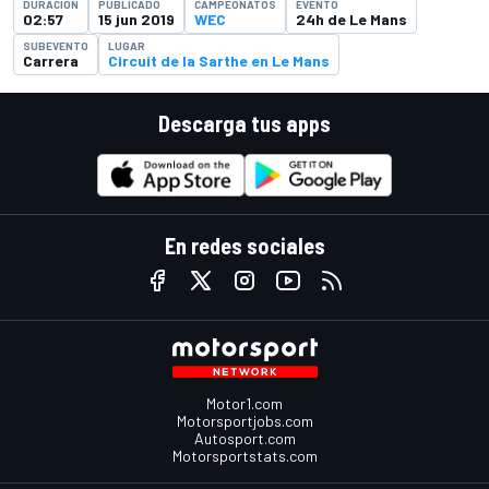
DURACIÓN
PUBLICADO
CAMPEONATOS
EVENTO
02:57
15 jun 2019
WEC
24h de Le Mans
SUBEVENTO
LUGAR
Carrera
Circuit de la Sarthe en Le Mans
Descarga tus apps
En redes sociales
Motor1.com
Motorsportjobs.com
Autosport.com
Motorsportstats.com