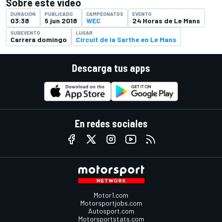
Sobre este video
DURACIÓN
PUBLICADO
CAMPEONATOS
EVENTO
03:38
5 jun 2018
WEC
24 Horas de Le Mans
SUBEVENTO
LUGAR
Carrera domingo
Circuit de la Sarthe en Le Mans
Descarga tus apps
En redes sociales
Motor1.com
Motorsportjobs.com
Autosport.com
Motorsportstats.com