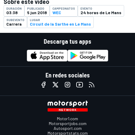
Sobre este video
DURACIÓN
PUBLICADO
CAMPEONATOS
EVENTO
03:38
5 jun 2018
WEC
24 horas de Le Mans
SUBEVENTO
LUGAR
Carrera
Circuit de la Sarthe en Le Mans
Descarga tus apps
En redes sociales
Motor1.com
Motorsportjobs.com
Autosport.com
Motorsportstats.com