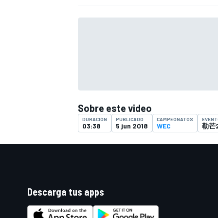
FÓRMULA E
Sobre este video
DURACIÓN
PUBLICADO
CAMPEONATOS
EVENT
03:38
5 jun 2018
WEC
勒芒
WRC
Descarga tus apps