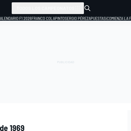
TODOS LOS CAMPEONATOS
ALENDARIO F1 2026
FRANCO COLAPINTO
SERGIO PÉREZ
APUESTAS
¡COMIENZA LA F
de 1969