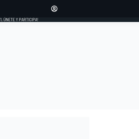
favoritos
Haz que se oiga tu voz
comentando artículos.
1, ÚNETE Y PARTICIPA!
INICIAR SESIÓN
EDICIÓN
LATINOAMÉRICA