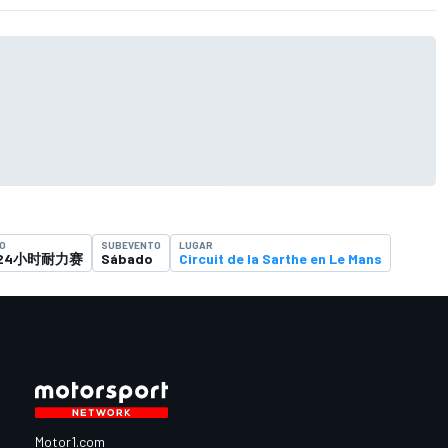
O
SUBEVENTO
LUGAR
24小时耐力赛
Sábado
Circuit de la Sarthe en Le Mans
Motor1.com