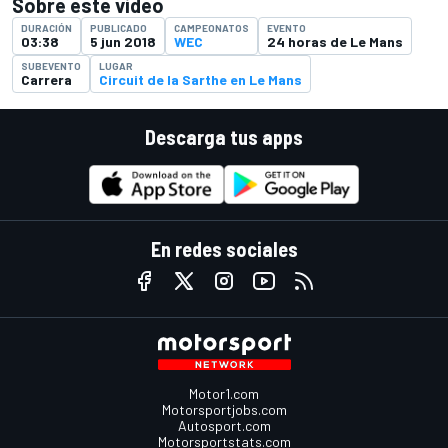
Sobre este video
DURACIÓN
PUBLICADO
CAMPEONATOS
EVENTO
03:38
5 jun 2018
WEC
24 horas de Le Mans
SUBEVENTO
LUGAR
Carrera
Circuit de la Sarthe en Le Mans
Descarga tus apps
En redes sociales
Motor1.com
Motorsportjobs.com
Autosport.com
Motorsportstats.com