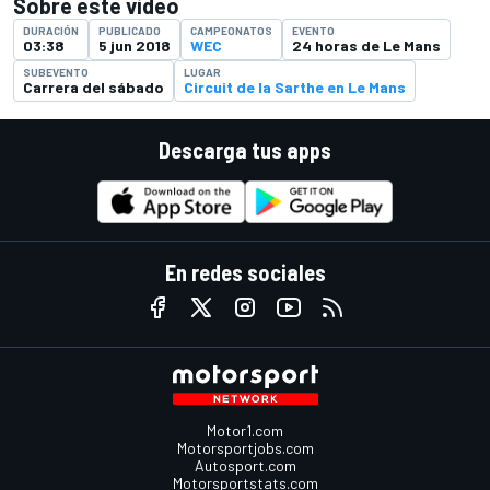
Sobre este video
DURACIÓN
PUBLICADO
CAMPEONATOS
EVENTO
03:38
5 jun 2018
WEC
24 horas de Le Mans
SUBEVENTO
LUGAR
Carrera del sábado
Circuit de la Sarthe en Le Mans
Descarga tus apps
En redes sociales
Motor1.com
Motorsportjobs.com
Autosport.com
Motorsportstats.com