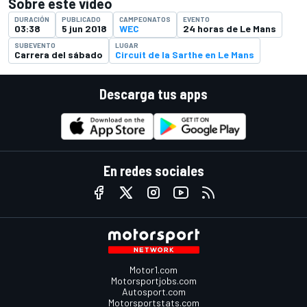
Sobre este video
DURACIÓN
PUBLICADO
CAMPEONATOS
EVENTO
03:38
5 jun 2018
WEC
24 horas de Le Mans
SUBEVENTO
LUGAR
Carrera del sábado
Circuit de la Sarthe en Le Mans
Descarga tus apps
En redes sociales
Motor1.com
Motorsportjobs.com
Autosport.com
Motorsportstats.com