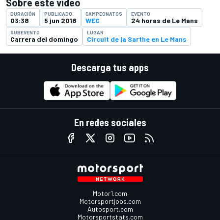
Sobre este video
DURACIÓN
PUBLICADO
CAMPEONATOS
EVENTO
03:38
5 jun 2018
WEC
24 horas de Le Mans
SUBEVENTO
LUGAR
Carrera del domingo
Circuit de la Sarthe en Le Mans
Descarga tus apps
En redes sociales
Motor1.com
Motorsportjobs.com
Autosport.com
Motorsportstats.com