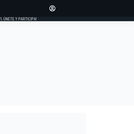
favoritos
Haz que se oiga tu voz
comentando artículos.
1, ÚNETE Y PARTICIPA!
INICIAR SESIÓN
EDICIÓN
LATINOAMÉRICA