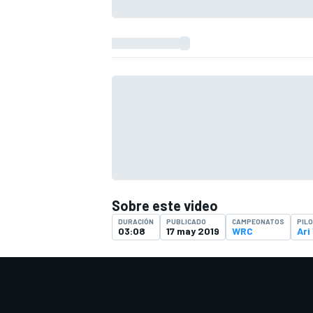
FÓRMULA E
Sobre este video
DURACIÓN
PUBLICADO
CAMPEONATOS
PIL
WRC
03:08
17 may 2019
WRC
Ari