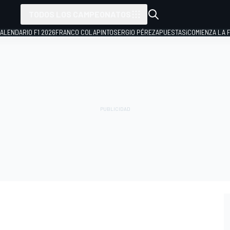
TODOS LOS CAMPEONATOS
ALENDARIO F1 2026
FRANCO COLAPINTO
SERGIO PÉREZ
APUESTAS
¡COMIENZA LA F