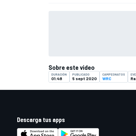
FÓRMULA E
Sobre este video
DURACIÓN
PUBLICADO
CAMPEONATOS
EV
01:48
5 sept 2020
WRC
Ra
WRC
Descarga tus apps