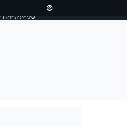
favoritos
Haz que se oiga tu voz
comentando artículos.
1, ÚNETE Y PARTICIPA!
INICIAR SESIÓN
EDICIÓN
LATINOAMÉRICA