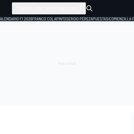
TODOS LOS CAMPEONATOS
ALENDARIO F1 2026
FRANCO COLAPINTO
SERGIO PÉREZ
APUESTAS
¡COMIENZA LA F