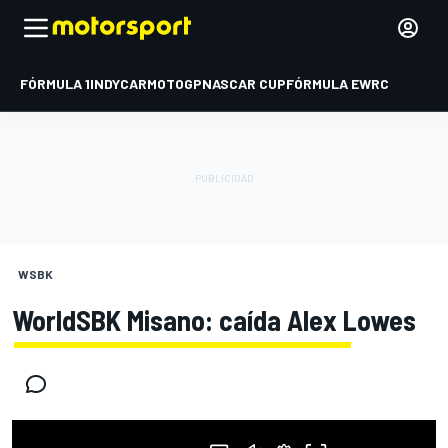
FÓRMULA 1
INDYCAR
MOTOGP
NASCAR CUP
FÓRMULA E
WRC
WSBK
WorldSBK Misano: caída Alex Lowes