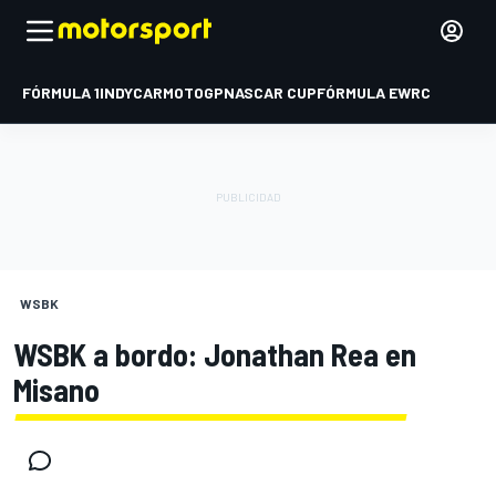
FÓRMULA 1
INDYCAR
MOTOGP
NASCAR CUP
FÓRMULA E
WRC
WSBK
WSBK a bordo: Jonathan Rea en
Misano