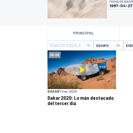
FECHA DE NACI
1987-04-27
INDYCAR
PRINCIPAL
IGNACIO CASALE
EQUIPO
EVE
05:05
DAKAR
7 ene 2020
Dakar 2020: Lo más destacado
MOTOGP
del tercer día