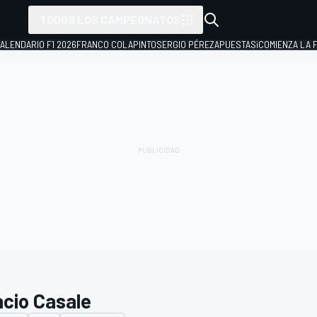
TODOS LOS CAMPEONATOS
ALENDARIO F1 2026
FRANCO COLAPINTO
SERGIO PÉREZ
APUESTAS
¡COMIENZA LA F
acio Casale