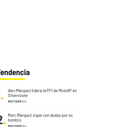
Tendencia
1
.
Alex Márquez lidera la FP1 de MotoGP en
Silverstone
MOTOGP
2 h
2
.
Marc Márquez sigue con dudas por su
hombro
MOTOGP
3 h