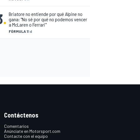
3
.
Briatore no entiende por qué Alpine no
gana: "No sé por qué no podemos vencer
a McLaren o Ferrari"
FÓRMULA 1
1 d
Contáctenos
Comentarios
Anúnciate en Motorsport.com
Contacte con el equipo