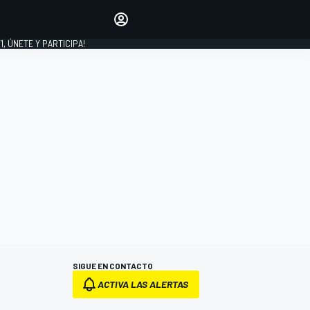
favoritos
Haz que se oiga tu voz
comentando artículos.
1, ÚNETE Y PARTICIPA!
INICIAR SESIÓN
EDICIÓN
LATINOAMÉRICA
SIGUE EN CONTACTO
ACTIVA LAS ALERTAS