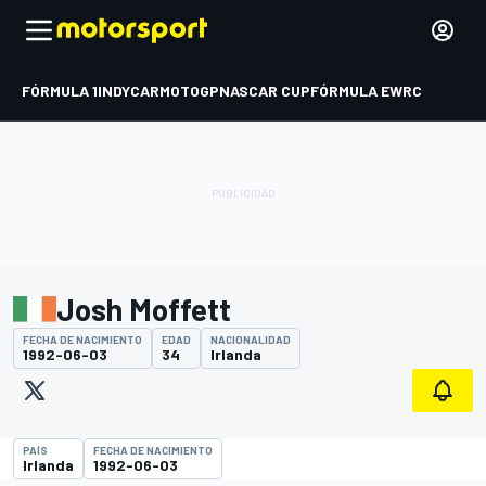
FÓRMULA 1
INDYCAR
MOTOGP
NASCAR CUP
FÓRMULA E
WRC
Josh Moffett
FECHA DE NACIMIENTO
EDAD
NACIONALIDAD
1992-06-03
34
Irlanda
PAÍS
FECHA DE NACIMIENTO
Irlanda
1992-06-03