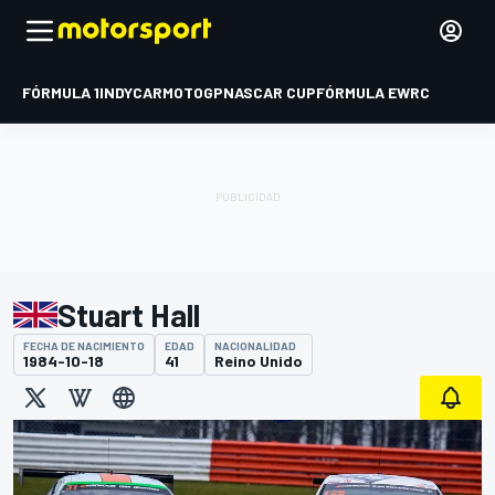
FÓRMULA 1
INDYCAR
MOTOGP
NASCAR CUP
FÓRMULA E
WRC
Stuart Hall
FECHA DE NACIMIENTO
EDAD
NACIONALIDAD
1984-10-18
41
Reino Unido