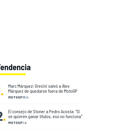
Tendencia
1
.
Marc Márquez: Gresini salvó a Álex
Márquez de quedarse fuera de MotoGP
MOTOGP
15 h
2
.
El consejo de Stoner a Pedro Acosta: "Si
se quieren ganar títulos, eso no funciona"
MOTOGP
1 d