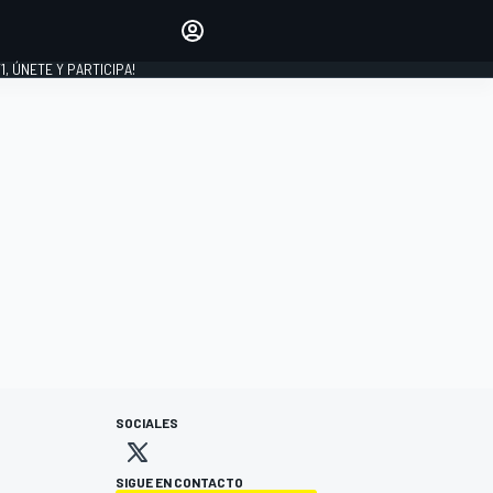
favoritos
Haz que se oiga tu voz
comentando artículos.
1, ÚNETE Y PARTICIPA!
INICIAR SESIÓN
EDICIÓN
LATINOAMÉRICA
SOCIALES
SIGUE EN CONTACTO