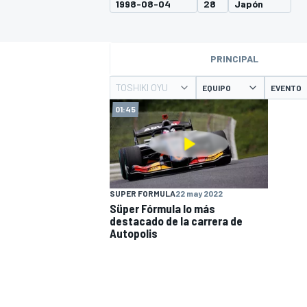
1998-08-04
28
Japón
INDYCAR
PRINCIPAL
TOSHIKI OYU
EQUIPO
EVENTO
01:45
SUPER FORMULA
22 may 2022
Süper Fórmula lo más
destacado de la carrera de
MOTOGP
Autopolis