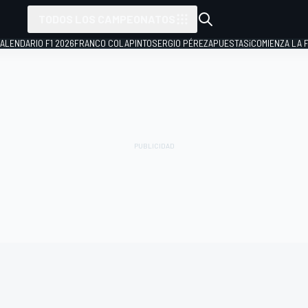
TODOS LOS CAMPEONATOS
ALENDARIO F1 2026
FRANCO COLAPINTO
SERGIO PÉREZ
APUESTAS
¡COMIENZA LA F