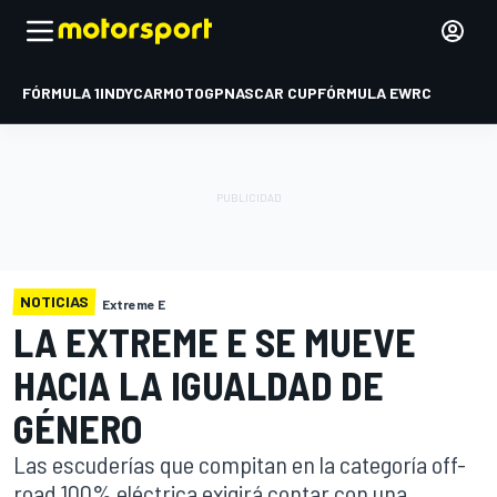
FÓRMULA 1
INDYCAR
MOTOGP
NASCAR CUP
FÓRMULA E
WRC
NOTICIAS
Extreme E
LA EXTREME E SE MUEVE
HACIA LA IGUALDAD DE
GÉNERO
Las escuderías que compitan en la categoría off-
road 100% eléctrica exigirá contar con una