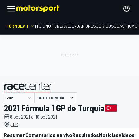
FÓRMULA 1
INICIO
NOTICIAS
CALENDARIO
RESULTADOS
CLASIFICAC
presentado por
GP DE TURQUÍA
2021 Fórmula 1 GP de Turquía
8 oct 2021 al 10 oct 2021
, TR
Resumen
Comentarios en vivo
Resultados
Noticias
Videos