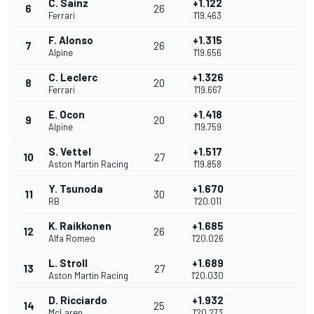
C. Sainz
+1.122
6
26
Ferrari
1'19.463
F. Alonso
+1.315
7
26
Alpine
1'19.656
C. Leclerc
+1.326
8
20
Ferrari
1'19.667
E. Ocon
+1.418
9
20
Alpine
1'19.759
S. Vettel
+1.517
10
27
Aston Martin Racing
1'19.858
Y. Tsunoda
+1.670
11
30
RB
1'20.011
K. Raikkonen
+1.685
12
26
Alfa Romeo
1'20.026
L. Stroll
+1.689
13
27
Aston Martin Racing
1'20.030
D. Ricciardo
+1.932
14
25
McLaren
1'20.273