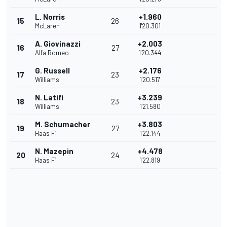
L. Norris
+1.960
15
26
McLaren
1'20.301
A. Giovinazzi
+2.003
16
27
Alfa Romeo
1'20.344
G. Russell
+2.176
17
23
Williams
1'20.517
N. Latifi
+3.239
18
23
Williams
1'21.580
M. Schumacher
+3.803
19
27
Haas F1
1'22.144
N. Mazepin
+4.478
20
24
Haas F1
1'22.819