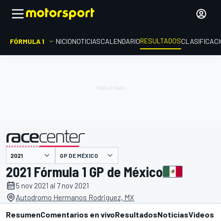
RESULTADOS
FÓRMULA 1
INICIO
NOTICIAS
CALENDARIO
CLASIFICAC
GP DE MÉXICO
presentado por
2021 Fórmula 1 GP de México
5 nov 2021 al 7 nov 2021
Autodromo Hermanos Rodriguez, MX
Resumen
Comentarios en vivo
Resultados
Noticias
Videos