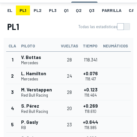
EL
PL1
PL2
PL3
Q1
Q2
Q3
PARRILLA
CAR
PL1
Todas las estadísticas
CLA
PILOTO
VUELTAS
TIEMPO
NEUMÁTICOS
V. Bottas
1
28
1'18.341
Mercedes
L. Hamilton
+0.076
2
24
Mercedes
1'18.417
M. Verstappen
+0.123
3
28
Red Bull Racing
1'18.464
S. Pérez
+0.269
4
20
Red Bull Racing
1'18.610
P. Gasly
+0.644
5
23
RB
1'18.985