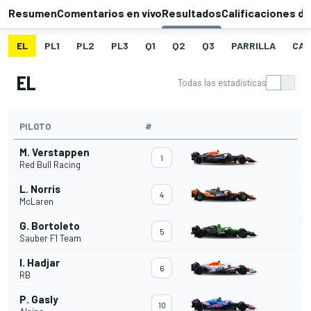
Resumen
Comentarios en vivo
Resultados
Calificaciones de
EL
PL1
PL2
PL3
Q1
Q2
Q3
PARRILLA
CAR
EL
Todas las estadísticas
PILOTO
#
M. Verstappen
1
Red Bull Racing
L. Norris
4
McLaren
G. Bortoleto
5
Sauber F1 Team
I. Hadjar
6
RB
P. Gasly
10