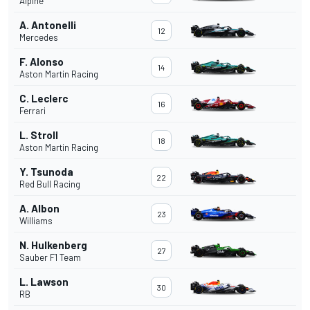
Alpine
A. Antonelli
12
Mercedes
F. Alonso
14
Aston Martin Racing
C. Leclerc
16
Ferrari
L. Stroll
18
Aston Martin Racing
Y. Tsunoda
22
Red Bull Racing
A. Albon
23
Williams
N. Hulkenberg
27
Sauber F1 Team
L. Lawson
30
RB