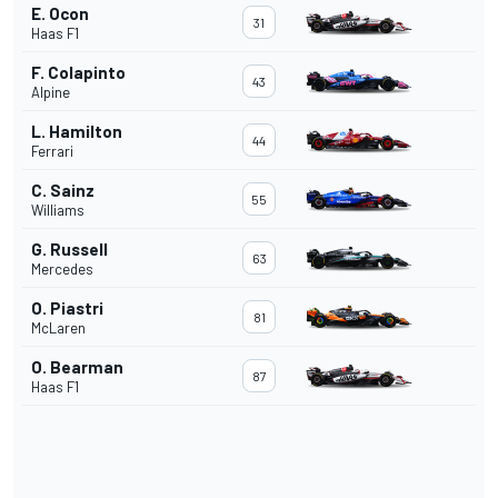
E. Ocon
31
Haas F1
F. Colapinto
43
Alpine
L. Hamilton
44
Ferrari
C. Sainz
55
Williams
G. Russell
63
Mercedes
O. Piastri
81
McLaren
O. Bearman
87
Haas F1