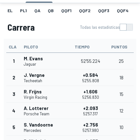
EL
PL1
QA
QB
QQF1
QQF2
QQF3
QQF4
Q
Carrera
Todas las estadísticas
CLA
PILOTO
TIEMPO
PUNTOS
M. Evans
1
52'55.224
25
Jaguar
J. Vergne
+0.584
2
18
Techeetah
52'55.808
R. Frijns
+1.606
3
15
Virgin Racing
52'56.830
A. Lotterer
+2.093
4
12
Porsche Team
52'57.317
S. Vandoorne
+2.756
5
10
Mercedes
52'57.980