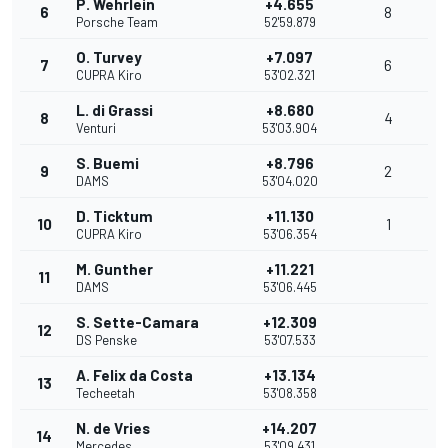
P. Wehrlein
+4.655
6
8
Porsche Team
52'59.879
O. Turvey
+7.097
7
6
CUPRA Kiro
53'02.321
L. di Grassi
+8.680
8
4
Venturi
53'03.904
S. Buemi
+8.796
9
2
DAMS
53'04.020
D. Ticktum
+11.130
10
1
CUPRA Kiro
53'06.354
M. Gunther
+11.221
11
DAMS
53'06.445
S. Sette-Camara
+12.309
12
DS Penske
53'07.533
A. Felix da Costa
+13.134
13
Techeetah
53'08.358
N. de Vries
+14.207
14
Mercedes
53'09.431