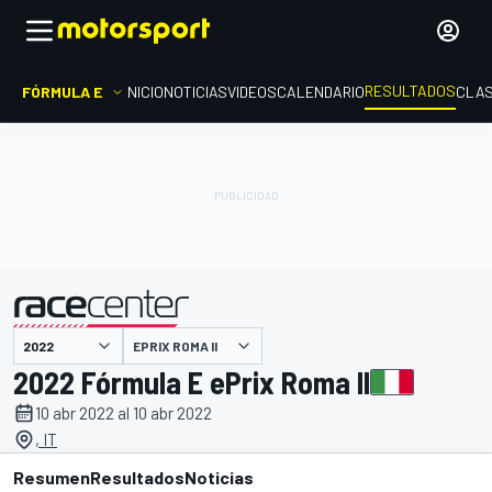
RESULTADOS
FÓRMULA E
INICIO
NOTICIAS
VIDEOS
CALENDARIO
CLAS
EPRIX ROMA II
presentado por
2022 Fórmula E ePrix Roma II
10 abr 2022 al 10 abr 2022
, IT
Resumen
Resultados
Noticias