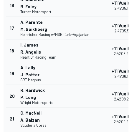
+11 Vuelt
16
R. Foley
2:42'05.15
Turner Motorsport
A. Parente
+11 Vuelt
17
M. Goikhberg
2:42'05.51
Heinricher Racing w/MSR Curb-Agajanian
I. James
+11 Vuelt
18
R. Angelis
2:42'05.94
Heart Of Racing Team
A. Lally
+11 Vuelt
19
J. Potter
2:42'06.127
GRT Magnus
R. Hardwick
+11 Vuelt
20
P. Long
2:42'08.29
Wright Motorsports
C. MacNeil
+11 Vuelt
21
A. Balzan
2:42'09.96
Scuderia Corsa