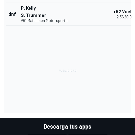
P. Kelly
+52 Vuelt
dnf
S. Trummer
2:36'20.97
PR1 Mathiasen Motorsports
Descarga tus apps