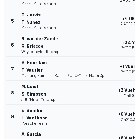
2:40'51.49
Mazda Motorsports
O. Jarvis
+4.095
5
T. Nunez
2:40'52.241
Mazda Motorsports
R. van der Zande
+22.411
6
R. Briscoe
2:41'10.557
Wayne Taylor Racing
S. Bourdais
+1 Vuelt
7
T. Vautier
2:41'10.979
Mustang Sampling Racing / JDC-Miller MotorSports
M. Leist
+3 Vuelta
8
S. Simpson
2:41'49.830
JDC/Miller Motorsports
E. Bamber
+6 Vuelta
9
L. Vanthoor
2:42'10.377
Porsche Team
A. Garcia
+6 Vuelta