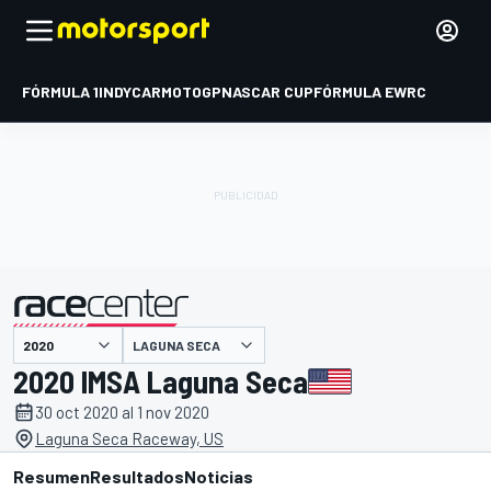
FÓRMULA 1
INDYCAR
MOTOGP
NASCAR CUP
FÓRMULA E
WRC
LAGUNA SECA
presentado por
2020 IMSA Laguna Seca
30 oct 2020 al 1 nov 2020
Laguna Seca Raceway, US
Resumen
Resultados
Noticias