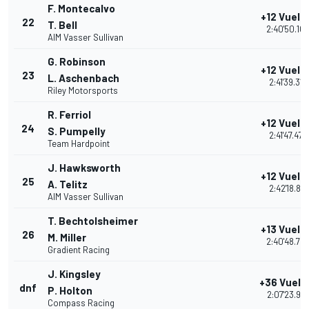
F. Montecalvo
+12 Vuelt
22
T. Bell
2:40'50.10
AIM Vasser Sullivan
G. Robinson
+12 Vuelt
23
L. Aschenbach
2:41'39.319
Riley Motorsports
R. Ferriol
+12 Vuelt
24
S. Pumpelly
2:41'47.470
Team Hardpoint
J. Hawksworth
+12 Vuelt
25
A. Telitz
2:42'18.817
AIM Vasser Sullivan
T. Bechtolsheimer
+13 Vuelt
26
M. Miller
2:40'48.70
Gradient Racing
J. Kingsley
+36 Vuelt
dnf
P. Holton
2:07'23.94
Compass Racing