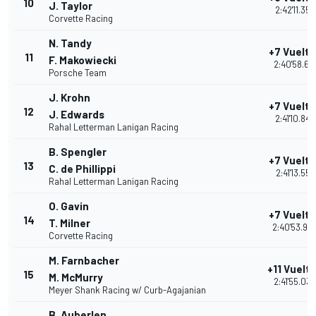
10
J. Taylor
2:42'11.358
Corvette Racing
N. Tandy
+7 Vuelta
11
F. Makowiecki
2:40'58.65
Porsche Team
J. Krohn
+7 Vuelta
12
J. Edwards
2:41'10.843
Rahal Letterman Lanigan Racing
B. Spengler
+7 Vuelta
13
C. de Phillippi
2:41'13.557
Rahal Letterman Lanigan Racing
O. Gavin
+7 Vuelta
14
T. Milner
2:40'53.93
Corvette Racing
M. Farnbacher
+11 Vuelt
15
M. McMurry
2:41'55.039
Meyer Shank Racing w/ Curb-Agajanian
B. Auberlen