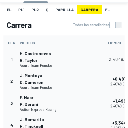
EL
PL1
PL2
Q
PARRILLA
CARRERA
FL
Carrera
Todas las estadísticas
CLA
PILOTOS
TIEMPO
H. Castroneves
1
2:40'48.1
R. Taylor
Acura Team Penske
J. Montoya
+0.487
2
D. Cameron
2:40'48.63
Acura Team Penske
F. Nasr
+1.498
3
P. Derani
2:40'49.64
Action Express Racing
J. Bomarito
+3.344
4
H. Tincknell