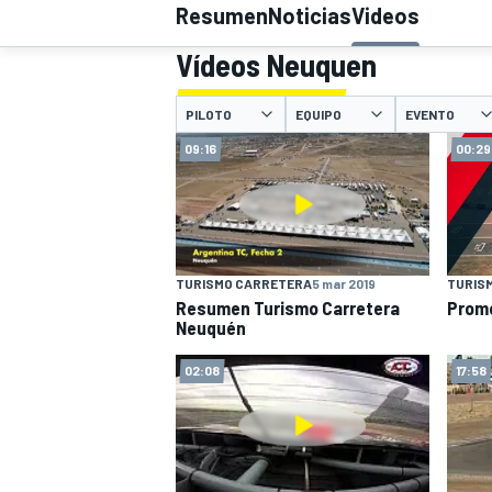
Resumen
Noticias
Videos
INDYCAR
Vídeos Neuquen
PILOTO
EQUIPO
EVENTO
09:16
00:29
TURISMO CARRETERA
5 mar 2019
TURIS
Resumen Turismo Carretera
Promo
Neuquén
MOTOGP
02:08
17:58