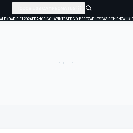
TODOS LOS CAMPEONATOS
ALENDARIO F1 2026
FRANCO COLAPINTO
SERGIO PÉREZ
APUESTAS
¡COMIENZA LA F