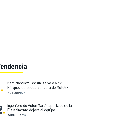
Tendencia
1
.
Marc Márquez: Gresini salvó a Álex
Márquez de quedarse fuera de MotoGP
MOTOGP
14 h
2
.
Ingeniero de Aston Martin apartado de la
F1 finalmente dejará el equipo
FÓRMULA 1
19 h