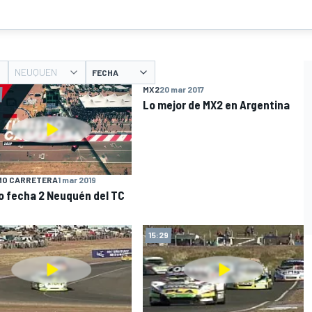
NEUQUEN
FECHA
MX2
20 mar 2017
02:03
Lo mejor de MX2 en Argentina
MO CARRETERA
1 mar 2019
 fecha 2 Neuquén del TC
15:29