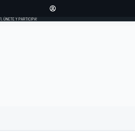
favoritos
Haz que se oiga tu voz
comentando artículos.
1, ÚNETE Y PARTICIPA!
INICIAR SESIÓN
EDICIÓN
LATINOAMÉRICA