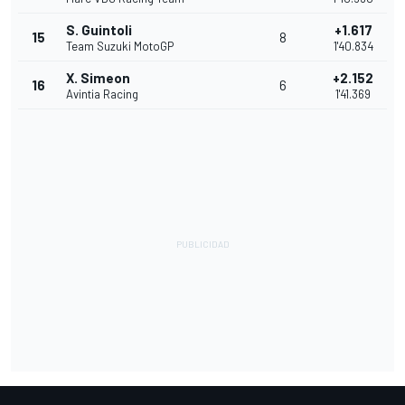
S. Guintoli
+1.617
15
8
Team Suzuki MotoGP
1'40.834
X. Simeon
+2.152
16
6
Avintia Racing
1'41.369