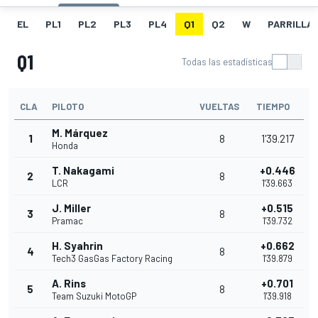
EL
PL1
PL2
PL3
PL4
Q1
Q2
W
PARRILLA
Q1
Todas las estadísticas
CLA
PILOTO
VUELTAS
TIEMPO
M. Márquez
1
8
1'39.217
Honda
T. Nakagami
+0.446
2
8
LCR
1'39.663
J. Miller
+0.515
3
8
Pramac
1'39.732
H. Syahrin
+0.662
4
8
Tech3 GasGas Factory Racing
1'39.879
A. Rins
+0.701
5
8
Team Suzuki MotoGP
1'39.918