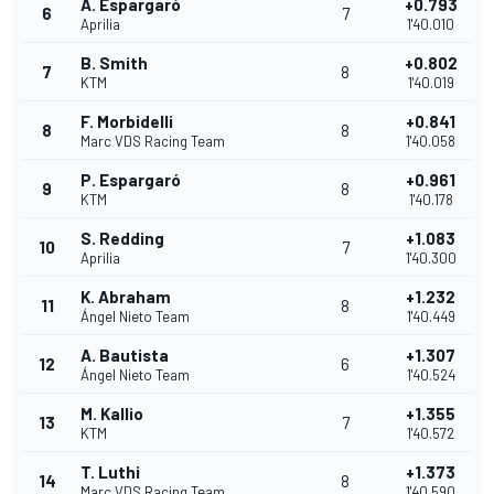
A. Espargaró
+0.793
6
7
Aprilia
1'40.010
B. Smith
+0.802
7
8
KTM
1'40.019
F. Morbidelli
+0.841
8
8
Marc VDS Racing Team
1'40.058
P. Espargaró
+0.961
9
8
KTM
1'40.178
S. Redding
+1.083
10
7
Aprilia
1'40.300
K. Abraham
+1.232
11
8
Ángel Nieto Team
1'40.449
A. Bautista
+1.307
12
6
Ángel Nieto Team
1'40.524
M. Kallio
+1.355
13
7
KTM
1'40.572
T. Luthi
+1.373
14
8
Marc VDS Racing Team
1'40.590