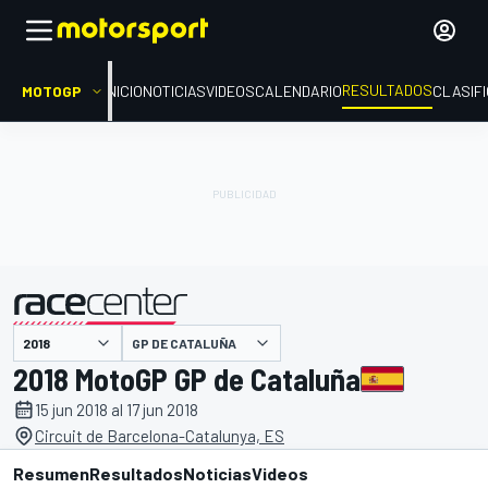
RESULTADOS
MOTOGP
INICIO
NOTICIAS
VIDEOS
CALENDARIO
CLASIF
GP DE CATALUÑA
presentado por
2018 MotoGP GP de Cataluña
15 jun 2018 al 17 jun 2018
Circuit de Barcelona-Catalunya, ES
Resumen
Resultados
Noticias
Videos