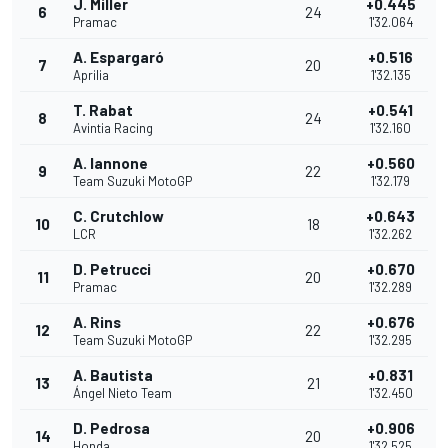
J. Miller
+0.445
6
24
Pramac
1'32.064
A. Espargaró
+0.516
7
20
Aprilia
1'32.135
T. Rabat
+0.541
8
24
Avintia Racing
1'32.160
A. Iannone
+0.560
9
22
Team Suzuki MotoGP
1'32.179
C. Crutchlow
+0.643
10
18
LCR
1'32.262
D. Petrucci
+0.670
11
20
Pramac
1'32.289
A. Rins
+0.676
12
22
Team Suzuki MotoGP
1'32.295
A. Bautista
+0.831
13
21
Ángel Nieto Team
1'32.450
D. Pedrosa
+0.906
14
20
Honda
1'32.525