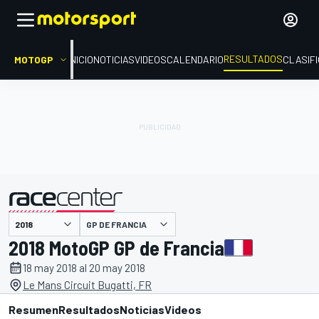
RESULTADOS
MOTOGP
INICIO
NOTICIAS
VIDEOS
CALENDARIO
CLASIF
GP DE FRANCIA
presentado por
2018 MotoGP GP de Francia
18 may 2018 al 20 may 2018
Le Mans Circuit Bugatti, FR
Resumen
Resultados
Noticias
Videos