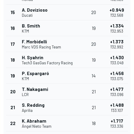
A. Dovizioso
+0.949
15
20
Ducati
1'32.568
B. Smith
+1.334
16
19
KTM
1'32.953
F. Morbidelli
+1.373
17
20
Marc VDS Racing Team
1'32.992
H. Syahrin
+1.430
18
19
Tech3 GasGas Factory Racing
1'33.049
P. Espargaró
+1.456
19
14
KTM
1'33.075
T. Nakagami
+1.477
20
21
LCR
1'33.096
S. Redding
+1.488
21
21
Aprilia
1'33.107
K. Abraham
+1.717
22
18
Ángel Nieto Team
1'33.336