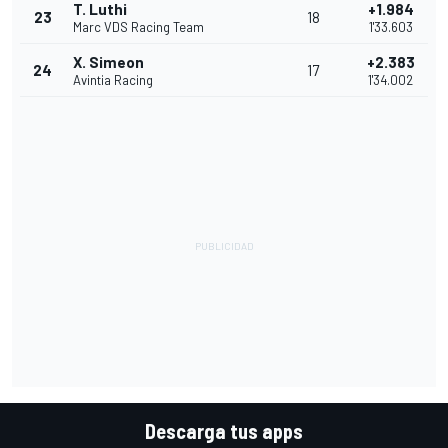
T. Luthi
+1.984
23
18
Marc VDS Racing Team
1'33.603
X. Simeon
+2.383
24
17
Avintia Racing
1'34.002
Descarga tus apps