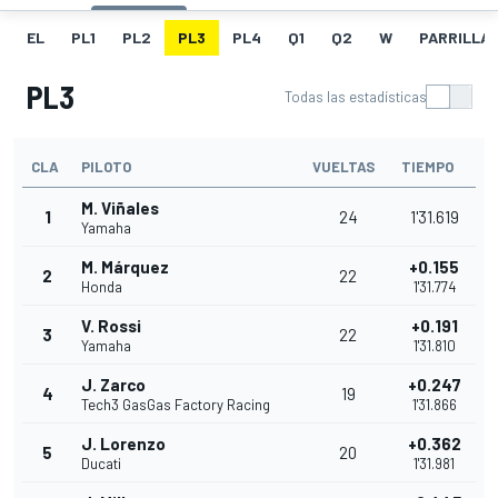
EL
PL1
PL2
PL3
PL4
Q1
Q2
W
PARRILLA
PL3
Todas las estadísticas
CLA
PILOTO
VUELTAS
TIEMPO
M. Viñales
1
24
1'31.619
Yamaha
M. Márquez
+0.155
2
22
Honda
1'31.774
V. Rossi
+0.191
3
22
Yamaha
1'31.810
J. Zarco
+0.247
4
19
Tech3 GasGas Factory Racing
1'31.866
J. Lorenzo
+0.362
5
20
Ducati
1'31.981