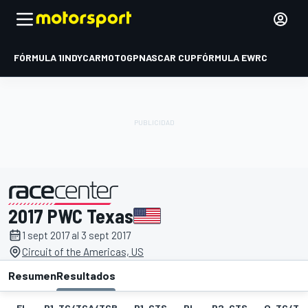
FÓRMULA 1
INDYCAR
MOTOGP
NASCAR CUP
FÓRMULA E
WRC
2017 PWC Texas
presentado por
1 sept 2017 al 3 sept 2017
Circuit of the Americas, US
Resumen
Resultados
EL
P1-TC/TCA/TCB
P1-GTS
PL
P2-GTS
Q-TC/TC