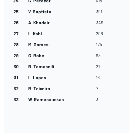
24
G. Petecof
415
25
V. Baptista
391
26
A. Khodair
349
27
L. Kohl
208
28
M. Gomes
174
29
G. Robe
93
30
B. Tomaselli
21
31
L. Lopes
16
32
R. Teixeira
7
33
W. Ramasauskas
3