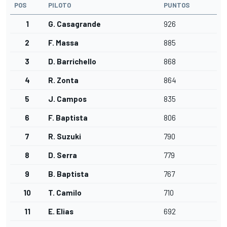
POS
PILOTO
PUNTOS
1
G. Casagrande
926
2
F. Massa
885
3
D. Barrichello
868
4
R. Zonta
864
5
J. Campos
835
6
F. Baptista
806
7
R. Suzuki
790
8
D. Serra
779
9
B. Baptista
767
10
T. Camilo
710
11
E. Elias
692