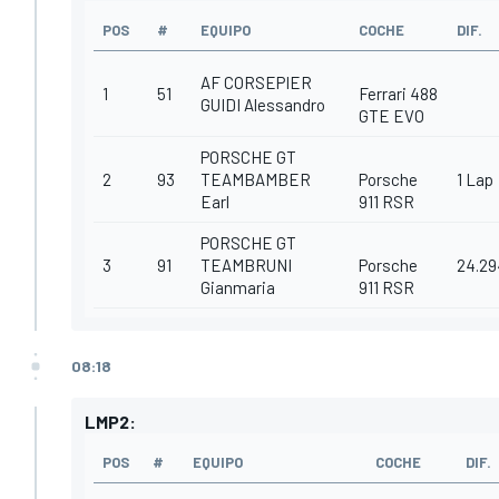
POS
#
EQUIPO
COCHE
DIF.
AF CORSEPIER
1
51
Ferrari 488
GUIDI Alessandro
GTE EVO
PORSCHE GT
2
93
TEAMBAMBER
Porsche
1 Lap
Earl
911 RSR
PORSCHE GT
3
91
TEAMBRUNI
Porsche
24.29
Gianmaria
911 RSR
08:18
LMP2:
POS
#
EQUIPO
COCHE
DIF.