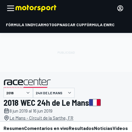
FÓRMULA 1
INDYCAR
MOTOGP
NASCAR CUP
FÓRMULA E
WRC
presentado por
24H DE LE MANS
2018 WEC 24h de Le Mans
8 jun 2019 al 16 jun 2019
Le Mans - Circuit de la Sarthe, FR
Resumen
Comentarios en vivo
Resultados
Noticias
Videos