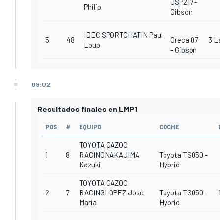
JSP217 -
Philip
Gibson
IDEC SPORTCHATIN Paul
5
48
Oreca 07
3 L
Loup
- Gibson
09:02
Resultados finales en LMP1
POS
#
EQUIPO
COCHE
TOYOTA GAZOO
1
8
RACINGNAKAJIMA
Toyota TS050 -
Kazuki
Hybrid
TOYOTA GAZOO
2
7
RACINGLOPEZ Jose
Toyota TS050 -
Maria
Hybrid