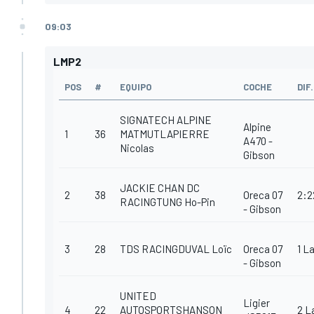
09:03
LMP2
POS
#
EQUIPO
COCHE
DIF.
SIGNATECH ALPINE
Alpine
1
36
MATMUTLAPIERRE
A470 -
Nicolas
Gibson
JACKIE CHAN DC
2
38
Oreca 07
2:2
RACINGTUNG Ho-Pin
- Gibson
3
28
TDS RACINGDUVAL Loïc
Oreca 07
1 L
- Gibson
UNITED
Ligier
4
22
AUTOSPORTSHANSON
2 L