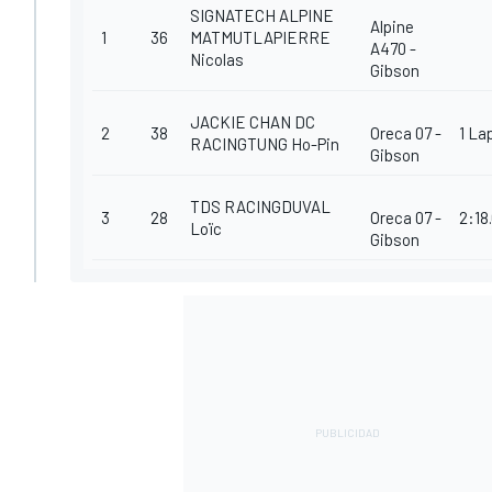
SIGNATECH ALPINE
Alpine
1
36
MATMUTLAPIERRE
A470 -
Nicolas
Gibson
JACKIE CHAN DC
2
38
Oreca 07 -
1 La
RACINGTUNG Ho-Pin
Gibson
TDS RACINGDUVAL
3
28
Oreca 07 -
2:18
Loïc
Gibson