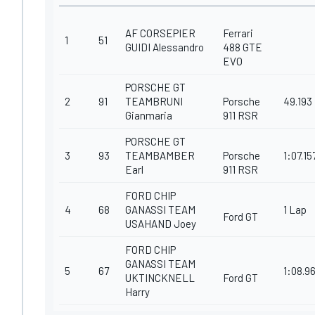
AF CORSEPIER
Ferrari
1
51
GUIDI Alessandro
488 GTE
EVO
PORSCHE GT
2
91
TEAMBRUNI
Porsche
49.193
Gianmaria
911 RSR
PORSCHE GT
3
93
TEAMBAMBER
Porsche
1:07.15
Earl
911 RSR
FORD CHIP
4
68
GANASSI TEAM
1 Lap
Ford GT
USAHAND Joey
FORD CHIP
GANASSI TEAM
5
67
1:08.9
UKTINCKNELL
Ford GT
Harry