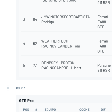
1BERGMEISTER Jörg
911 RSR
JMW MOTORSPORTBAPTISTA
Ferrari
3
84
Rodrigo
F488
GTE
WEATHERTECH
Ferrari
4
62
RACINGVILANDER Toni
F488
GTE
DEMPSEY - PROTON
5
77
Porsche
RACINGCAMPBELL Matt
911 RSR
09:03
GTE Pro
POS
#
EQUIPO
COCHE
DIF.