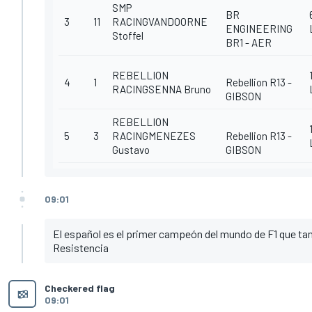
SMP
BR
3
11
RACINGVANDOORNE
ENGINEERING
Stoffel
BR1 - AER
REBELLION
4
1
Rebellion R13 -
RACINGSENNA Bruno
GIBSON
REBELLION
5
3
RACINGMENEZES
Rebellion R13 -
Gustavo
GIBSON
09:01
El español es el primer campeón del mundo de F1 que tam
Resistencia
Checkered flag
09:01