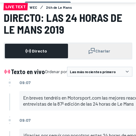
LIVE TEXT
WEC
24h de Le Mans
DIRECTO: LAS 24 HORAS DE
LE MANS 2019
Directo
Charlar
Texto en vivo
Ordenar por
09:07
En breves tendréis en Motorsport.com las mejores reacc
entrevistas de la 87ª edición de las 24 horas de Le Mans
09:07
¡Gracias por seguir con nosotros estas 24 horas de emo