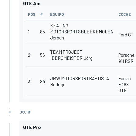
GTE Am
POS
#
EQUIPO
COCHE
KEATING
1
85
MOTORSPORTSBLEEKEMOLEN
Ford GT
Jeroen
TEAM PROJECT
2
56
Porsche
1BERGMEISTER Jörg
911 RSR
JMW MOTORSPORTBAPTISTA
Ferrari
3
84
Rodrigo
F488
GTE
08:18
GTE Pro