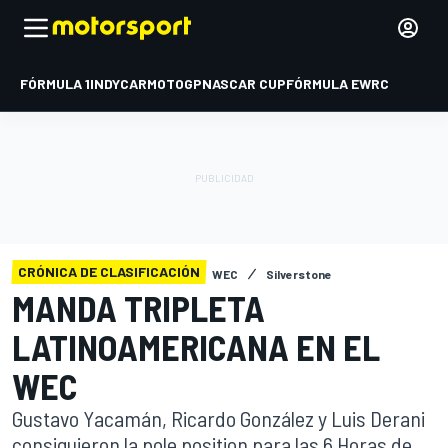
FÓRMULA 1
INDYCAR
MOTOGP
NASCAR CUP
FÓRMULA E
WRC
CRÓNICA DE CLASIFICACIÓN
WEC
Silverstone
MANDA TRIPLETA
LATINOAMERICANA EN EL
WEC
Gustavo Yacamán, Ricardo González y Luis Derani
consiguieron la pole position para las 6 Horas de