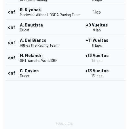
R. Kiyonari
dnf
1 lap
Moriwaki-Althea HONDA Racing Team
A. Bautista
+9 Vueltas
dnf
Ducati
9 lap
A. Del Bianco
+11 Vueltas
dnf
Althea Mie Racing Team
11 laps
M. Melandri
+13 Vueltas
dnf
GRT Yamaha WorldSBK
13 laps
C. Davies
+13 Vueltas
dnf
Ducati
13 laps