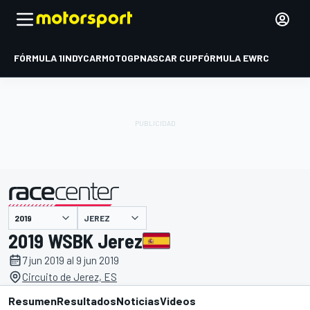
FÓRMULA 1
INDYCAR
MOTOGP
NASCAR CUP
FÓRMULA E
WRC
JEREZ
presentado por
2019 WSBK Jerez
7 jun 2019 al 9 jun 2019
Circuito de Jerez, ES
Resumen
Resultados
Noticias
Videos