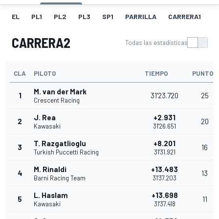
EL
PL1
PL2
PL3
SP1
PARRILLA
CARRERA1
FL
CARRERA2
Todas las estadísticas
CLA
PILOTO
TIEMPO
PUNTOS
M. van der Mark
1
31'23.720
25
Crescent Racing
J. Rea
+2.931
2
20
Kawasaki
31'26.651
T. Razgatlioglu
+8.201
3
16
Turkish Puccetti Racing
31'31.921
M. Rinaldi
+13.483
4
13
Barni Racing Team
31'37.203
L. Haslam
+13.698
5
11
Kawasaki
31'37.418