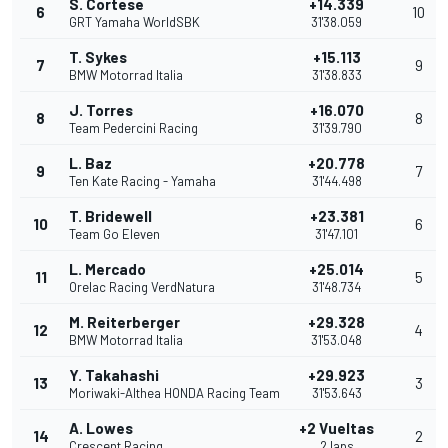
S. Cortese
+14.339
6
10
GRT Yamaha WorldSBK
31'38.059
T. Sykes
+15.113
7
9
BMW Motorrad Italia
31'38.833
J. Torres
+16.070
8
8
Team Pedercini Racing
31'39.790
L. Baz
+20.778
9
7
Ten Kate Racing - Yamaha
31'44.498
T. Bridewell
+23.381
10
6
Team Go Eleven
31'47.101
L. Mercado
+25.014
11
5
Orelac Racing VerdNatura
31'48.734
M. Reiterberger
+29.328
12
4
BMW Motorrad Italia
31'53.048
Y. Takahashi
+29.923
13
3
Moriwaki-Althea HONDA Racing Team
31'53.643
A. Lowes
+2 Vueltas
14
2
Crescent Racing
2 laps