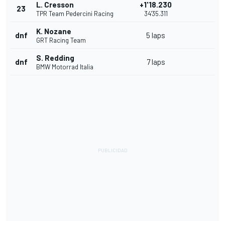
L. Cresson
+1'18.230
23
TPR Team Pedercini Racing
34'35.311
K. Nozane
dnf
5 laps
GRT Racing Team
S. Redding
dnf
7 laps
BMW Motorrad Italia