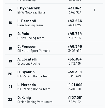
I. Mykhalchyk
+31.843
15
1
BMW Motorrad Italia
33'48.924
L. Bernardi
+43.246
16
Barni Racing Team
34'00.327
G. Ruiu
+45.734
17
B-Max Racing Team
34'02.815
C. Ponsson
+46.349
18
Gil Motor Sport-Yamaha
34'03.430
A. Locatelli
+55.354
19
Crescent Racing
34'12.435
H. Syahrin
+59.398
20
MIE Racing Honda Team
34'16.479
L. Mercado
+1'01.009
21
MIE Racing Honda Team
34'18.090
O. Konig
+1'07.061
22
Orelac Racing VerdNatura
34'24.142