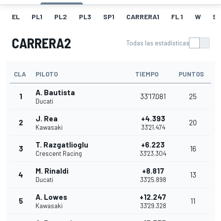
EL
PL1
PL2
PL3
SP1
CARRERA1
FL 1
W
S
CARRERA2
Todas las estadísticas
CLA
PILOTO
TIEMPO
PUNTOS
A. Bautista
1
33'17.081
25
Ducati
J. Rea
+4.393
2
20
Kawasaki
33'21.474
T. Razgatlioglu
+6.223
3
16
Crescent Racing
33'23.304
M. Rinaldi
+8.817
4
13
Ducati
33'25.898
A. Lowes
+12.247
5
11
Kawasaki
33'29.328