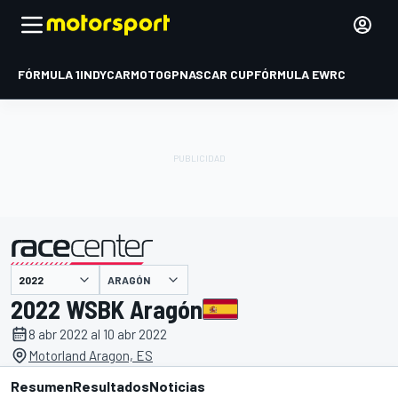
FÓRMULA 1
INDYCAR
MOTOGP
NASCAR CUP
FÓRMULA E
WRC
ARAGÓN
presentado por
2022 WSBK Aragón
8 abr 2022 al 10 abr 2022
Motorland Aragon, ES
Resumen
Resultados
Noticias