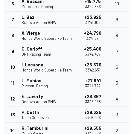
A. Bassani
+15.775
6
10
Motocorsa Racing
33'32.856
L. Baz
+23.925
7
9
Bonovo Action BMW
33'41.006
X. Vierge
+24.790
8
8
Honda World Superbike Team
33'41.871
G. Gerloff
+25.406
9
7
GRT Racing Team
33'42.487
I. Lecuona
+25.570
10
6
Honda World Superbike Team
33'42.651
L. Mahias
+27.641
11
5
Puccetti Racing
33'44.722
E. Laverty
+28.867
12
4
Bonovo Action BMW
33'45.948
P. Oettli
+29.325
13
3
Team Go Eleven
33'46.406
R. Tamburini
+29.555
14
2
MotoXRacing
33'46.636