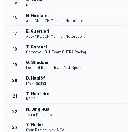
15
KCMG
N. Girolami
16
ALL-INKL.COM Münnich Motorsport
E. Guerrieri
17
ALL-INKL.COM Münnich Motorsport
T. Coronel
18
Comtoyou DHL Team CUPRA Racing
G. Shedden
19
Leopard Racing Team Audi Sport
D. Haglöf
20
PWR Racing
T. Monteiro
21
KCMG
M. Qing Hua
22
Team Mulsanne
Y. Muller
23
Cyan Racing Lynk & Co