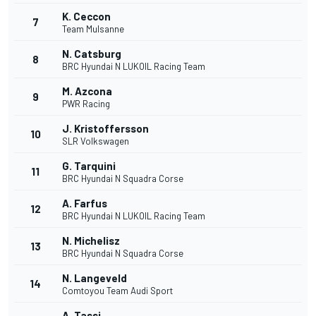
K. Ceccon
7
Team Mulsanne
N. Catsburg
8
BRC Hyundai N LUKOIL Racing Team
M. Azcona
9
PWR Racing
J. Kristoffersson
10
SLR Volkswagen
G. Tarquini
11
BRC Hyundai N Squadra Corse
A. Farfus
12
BRC Hyundai N LUKOIL Racing Team
N. Michelisz
13
BRC Hyundai N Squadra Corse
N. Langeveld
14
Comtoyou Team Audi Sport
A. Tassi