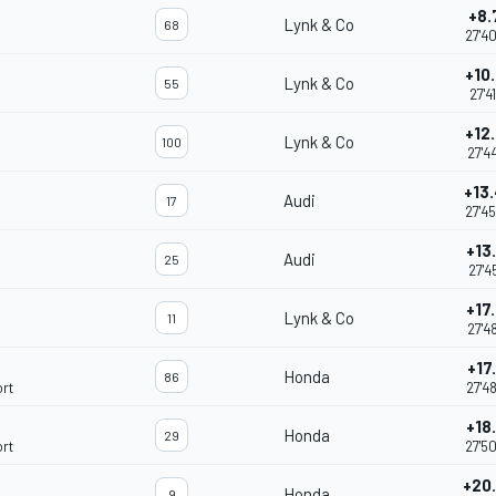
+8.
Lynk & Co
68
27'4
+10
Lynk & Co
55
27'4
+12
Lynk & Co
100
27'4
+13
Audi
17
27'4
+13
Audi
25
27'4
+17
Lynk & Co
11
27'4
+17
Honda
86
rt
27'4
+18
Honda
29
rt
27'5
+20
Honda
9