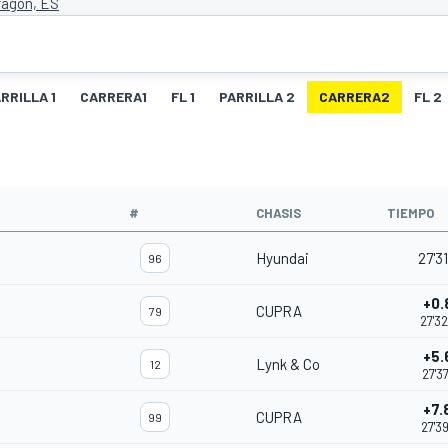
ragon, ES
RRILLA 1
CARRERA1
FL 1
PARRILLA 2
CARRERA2
FL 2
#
CHASIS
TIEMPO
Hyundai
27'3
96
+0.
CUPRA
79
27'3
+5.
Lynk & Co
12
27'3
+7.
CUPRA
99
27'3