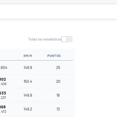
Todas las estadísticas
KM/H
PUNTOS
1.604
149.9
25
802
150.4
20
2.406
633
149.9
16
7.237
868
149.2
13
9.472