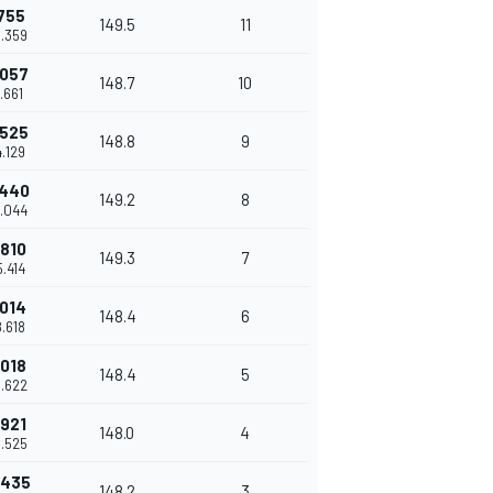
755
149.5
11
0.359
.057
148.7
10
1.661
.525
148.8
9
4.129
.440
149.2
8
5.044
.810
149.3
7
5.414
.014
148.4
6
8.618
.018
148.4
5
8.622
.921
148.0
4
0.525
.435
148.2
3