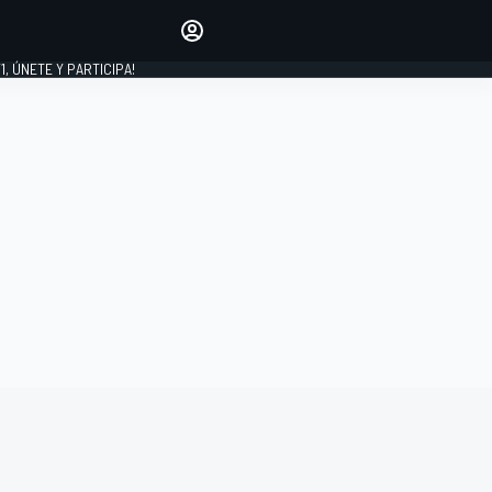
favoritos
Haz que se oiga tu voz
comentando artículos.
1, ÚNETE Y PARTICIPA!
INICIAR SESIÓN
EDICIÓN
LATINOAMÉRICA