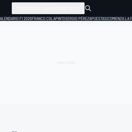
TODOS LOS CAMPEONATOS
ALENDARIO F1 2026
FRANCO COLAPINTO
SERGIO PÉREZ
APUESTAS
¡COMIENZA LA F