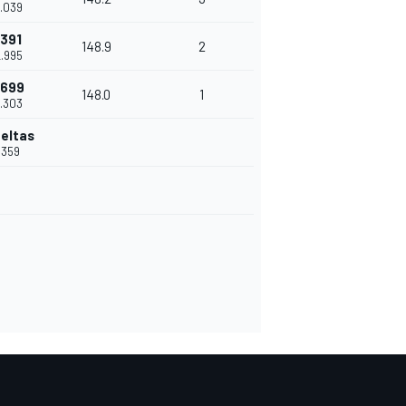
2.039
.391
148.9
2
2.995
.699
148.0
1
4.303
ueltas
.359