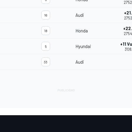
27'5
+21
Audi
16
27'5
+22
Honda
18
27'5
+11 V
Hyundai
5
3'08
Audi
33