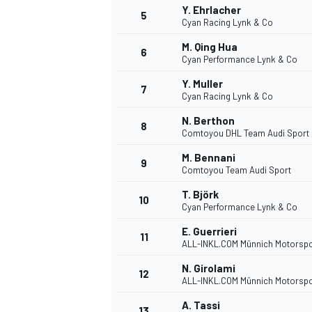
Y. Ehrlacher
5
Cyan Racing Lynk & Co
M. Qing Hua
6
Cyan Performance Lynk & Co
Y. Muller
7
Cyan Racing Lynk & Co
N. Berthon
NASCAR CUP
8
Comtoyou DHL Team Audi Sport
M. Bennani
9
Comtoyou Team Audi Sport
T. Björk
10
Cyan Performance Lynk & Co
E. Guerrieri
11
ALL-INKL.COM Münnich Motorspo
N. Girolami
12
ALL-INKL.COM Münnich Motorspo
A. Tassi
13