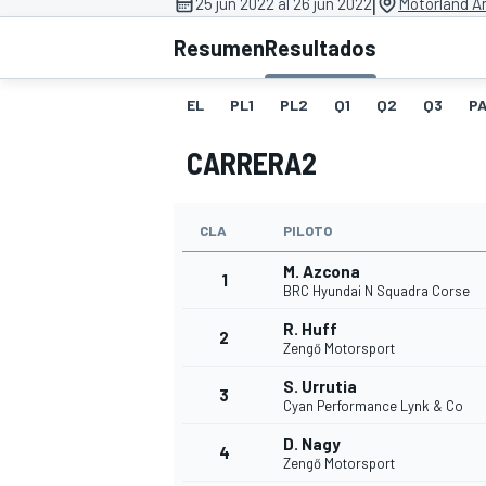
|
25 jun 2022 al 26 jun 2022
Motorland A
INDYCAR
Resumen
Resultados
EL
PL1
PL2
Q1
Q2
Q3
PA
CARRERA2
CLA
PILOTO
M. Azcona
1
BRC Hyundai N Squadra Corse
R. Huff
2
Zengő Motorsport
MOTOGP
S. Urrutia
3
Cyan Performance Lynk & Co
D. Nagy
4
Zengő Motorsport