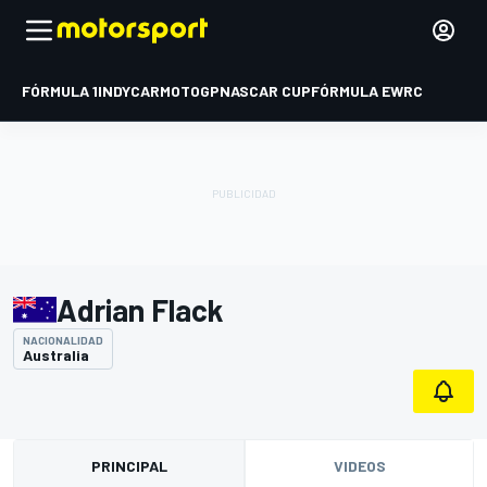
FÓRMULA 1
INDYCAR
MOTOGP
NASCAR CUP
FÓRMULA E
WRC
Adrian Flack
NACIONALIDAD
Australia
PRINCIPAL
VIDEOS