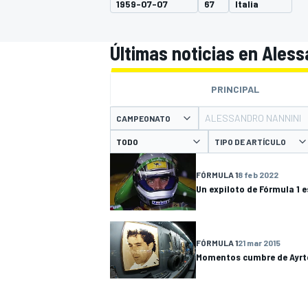
1959-07-07
67
Italia
INDYCAR
Últimas noticias en Ales
PRINCIPAL
ALESSANDRO NANNINI
CAMPEONATO
TIPO DE ARTÍCULO
FÓRMULA 1
8 feb 2022
Un expiloto de Fórmula 1 
MOTOGP
FÓRMULA 1
21 mar 2015
Momentos cumbre de Ayrt