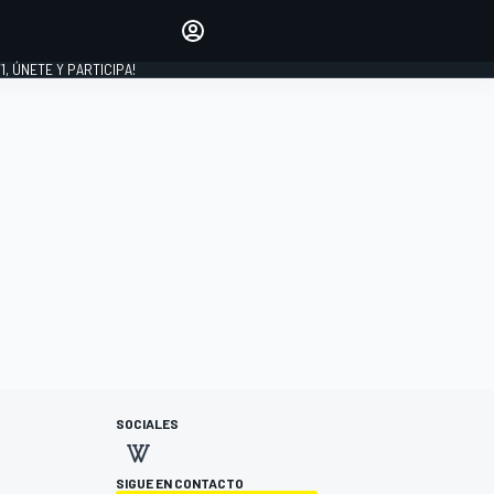
favoritos
Haz que se oiga tu voz
comentando artículos.
1, ÚNETE Y PARTICIPA!
INICIAR SESIÓN
EDICIÓN
LATINOAMÉRICA
SOCIALES
SIGUE EN CONTACTO