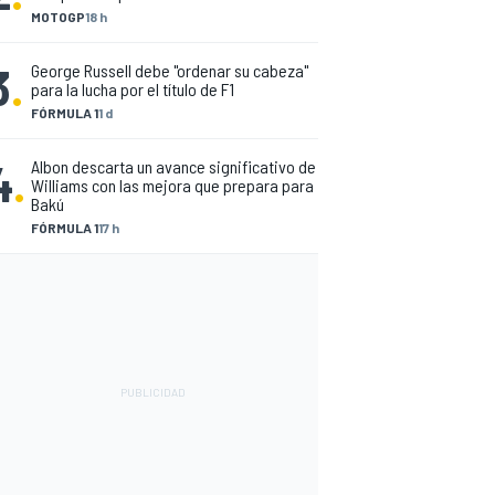
MOTOGP
18 h
3
.
George Russell debe "ordenar su cabeza"
para la lucha por el título de F1
FÓRMULA 1
1 d
4
.
Albon descarta un avance significativo de
Williams con las mejora que prepara para
Bakú
FÓRMULA 1
17 h