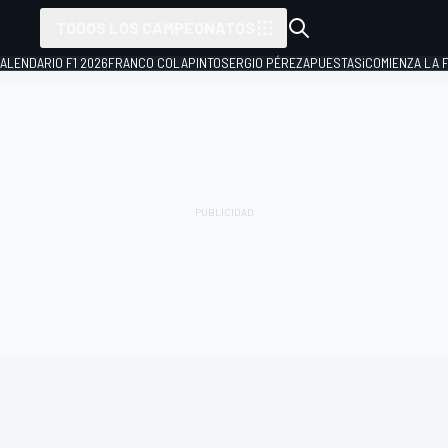
TODOS LOS CAMPEONATOS
ALENDARIO F1 2026
FRANCO COLAPINTO
SERGIO PÉREZ
APUESTAS
¡COMIENZA LA F