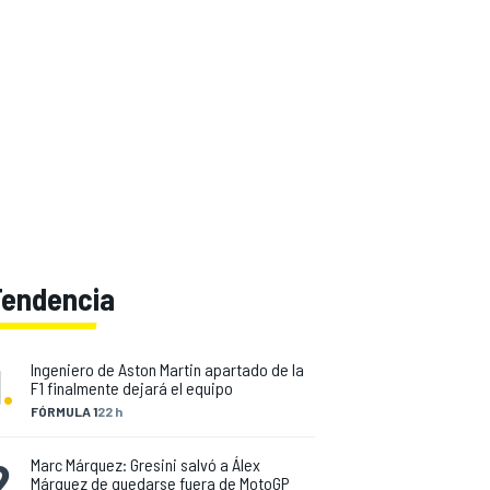
Tendencia
1
.
Ingeniero de Aston Martin apartado de la
F1 finalmente dejará el equipo
FÓRMULA 1
22 h
2
.
Marc Márquez: Gresini salvó a Álex
Márquez de quedarse fuera de MotoGP