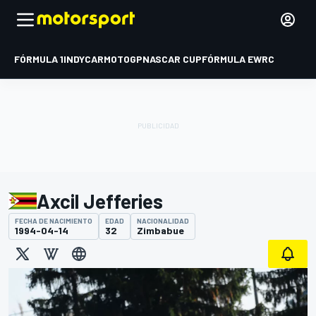
FÓRMULA 1
INDYCAR
MOTOGP
NASCAR CUP
FÓRMULA E
WRC
Axcil Jefferies
FECHA DE NACIMIENTO
EDAD
NACIONALIDAD
1994-04-14
32
Zimbabue