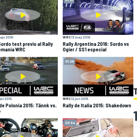
ago 2016
WRC
13 may 2016
Sordo test previo al Rally
Rally Argentina 2016: Sordo vs
emania WRC
Ogier / SS1 especial
01:26
 jul 2015
WRC
12 jun 2015
 de Polonia 2015: Tännk vs.
Rally de Italia 2015: Shakedown
o
03:54