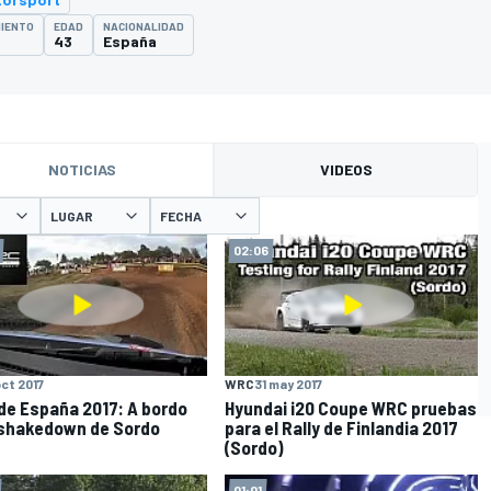
MIENTO
EDAD
NACIONALIDAD
43
España
NOTICIAS
VIDEOS
LUGAR
FECHA
02:06
oct 2017
WRC
31 may 2017
 de España 2017: A bordo
Hyundai i20 Coupe WRC pruebas
 shakedown de Sordo
para el Rally de Finlandia 2017
(Sordo)
01:01