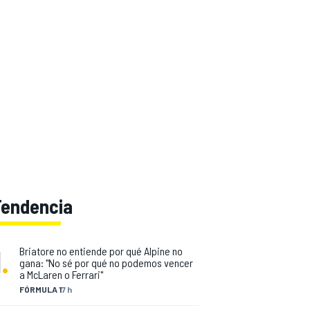
Tendencia
1
.
Briatore no entiende por qué Alpine no
gana: "No sé por qué no podemos vencer
a McLaren o Ferrari"
FÓRMULA 1
7 h