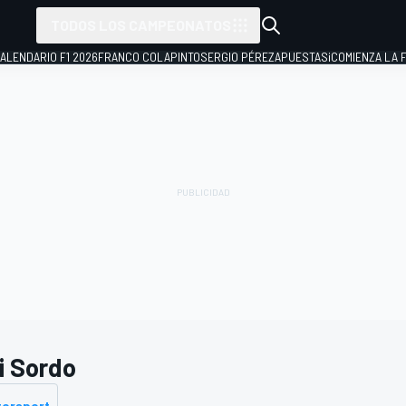
TODOS LOS CAMPEONATOS
ALENDARIO F1 2026
FRANCO COLAPINTO
SERGIO PÉREZ
APUESTAS
¡COMIENZA LA F
i Sordo
torsport