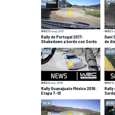
WRC
19 may 2017
WRC
9 
Rally de Portugal 2017:
Dani 
Shakedown a bordo con Sordo
de Al
NASCAR CUP
01:22
02:07
WRC
6 mar 2016
WRC
12
Rally Guanajuato México 2016:
Rally
Etapa 7-10
Sord
07:15
01:33