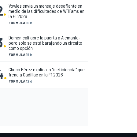
2
.
Vowles envía un mensaje desafiante en
medio de las dificultades de Williams en
la F1 2026
FÓRMULA 1
6 h
3
.
Domenicali abre la puerta a Alemania,
pero solo se está barajando un circuito
como opción
FÓRMULA 1
5 h
4
.
Checo Pérez explica la "ineficiencia" que
frena a Cadillac en la F1 2026
FÓRMULA 1
2 d