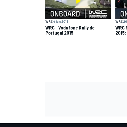
FÓRMULA E
WRC
4 jun 2015
WRC
20
WRC - Vodafone Rally de
WRC R
Portugal 2015
2015:
WRC