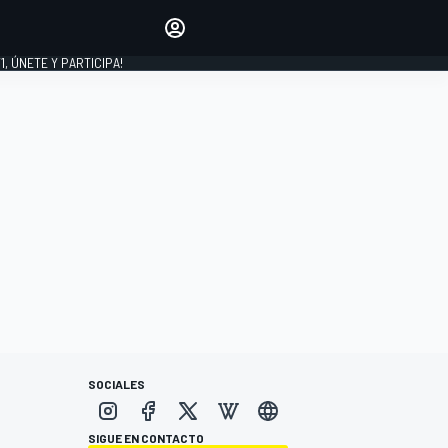
favoritos
Haz que se oiga tu voz
comentando artículos.
1, ÚNETE Y PARTICIPA!
INICIAR SESIÓN
EDICIÓN
LATINOAMÉRICA
SOCIALES
SIGUE EN CONTACTO