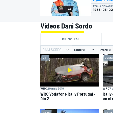
FECHA DE NACI
INDYCAR
1983-05-02
Vídeos Dani Sordo
PRINCIPAL
DANI SORDO
EQUIPO
EVENTO
01:11
02:23
MOTOGP
WRC
20 may 2018
WRC
7 
WRC Vodafone Rally Portugal -
Rally
Día 2
en el
03:26
04:13