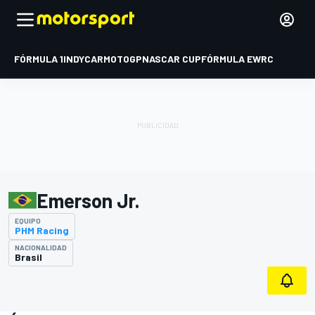
FÓRMULA 1
INDYCAR
MOTOGP
NASCAR CUP
FÓRMULA E
WRC
Emerson Jr.
EQUIPO
PHM Racing
NACIONALIDAD
Brasil