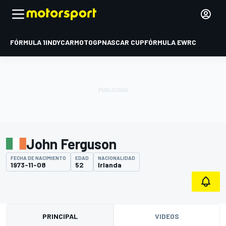
FÓRMULA 1
INDYCAR
MOTOGP
NASCAR CUP
FÓRMULA E
WRC
John Ferguson
FECHA DE NACIMIENTO
EDAD
NACIONALIDAD
1973-11-08
52
Irlanda
PRINCIPAL
VIDEOS