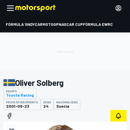
FÓRMULA 1
INDYCAR
MOTOGP
NASCAR CUP
FÓRMULA E
WRC
Oliver Solberg
EQUIPO
Toyota Racing
FECHA DE NACIMIENTO
EDAD
NACIONALIDAD
2001-09-23
24
Suecia
99