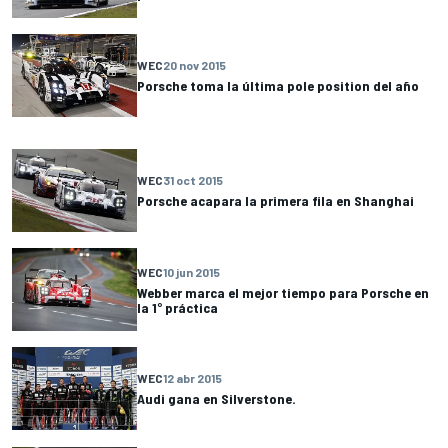
WEC
20 nov 2015
Porsche toma la última pole position del año
WEC
31 oct 2015
Porsche acapara la primera fila en Shanghai
WEC
10 jun 2015
Webber marca el mejor tiempo para Porsche en
la 1° práctica
WEC
12 abr 2015
Audi gana en Silverstone.