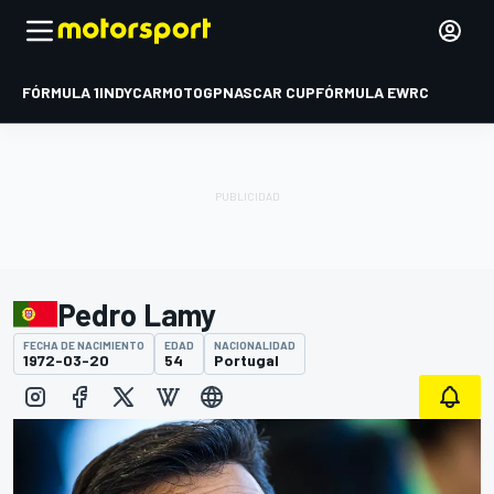
FÓRMULA 1
INDYCAR
MOTOGP
NASCAR CUP
FÓRMULA E
WRC
Pedro Lamy
FECHA DE NACIMIENTO
EDAD
NACIONALIDAD
1972-03-20
54
Portugal