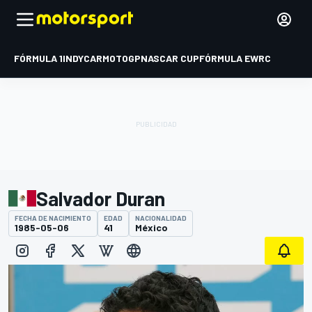
FÓRMULA 1
INDYCAR
MOTOGP
NASCAR CUP
FÓRMULA E
WRC
Salvador Duran
FECHA DE NACIMIENTO
EDAD
NACIONALIDAD
1985-05-06
41
México