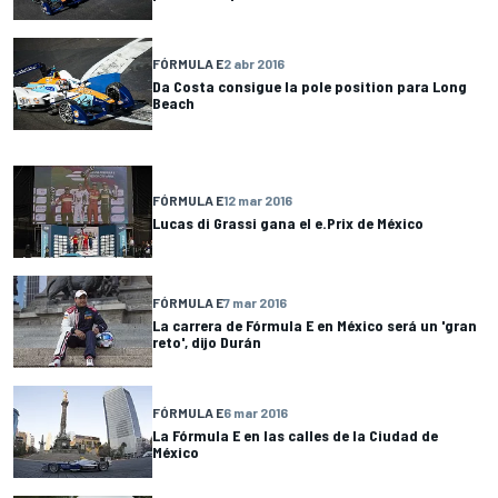
FÓRMULA E
2 abr 2016
Da Costa consigue la pole position para Long
Beach
FÓRMULA E
12 mar 2016
Lucas di Grassi gana el e.Prix de México
FÓRMULA E
7 mar 2016
La carrera de Fórmula E en México será un 'gran
reto', dijo Durán
FÓRMULA E
6 mar 2016
La Fórmula E en las calles de la Ciudad de
México