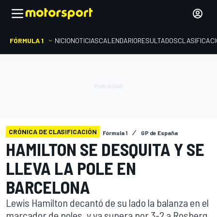
FÓRMULA 1
INICIO
NOTICIAS
CALENDARIO
RESULTADOS
CLASIFICAC
CRÓNICA DE CLASIFICACIÓN
Fórmula 1
GP de España
HAMILTON SE DESQUITA Y SE
LLEVA LA POLE EN
BARCELONA
Lewis Hamilton decantó de su lado la balanza en el
marcador de poles, y ya supera por 3-2 a Rosberg