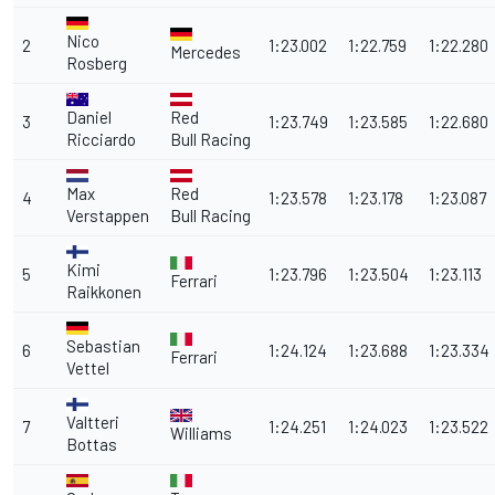
Nico
2
1:23.002
1:22.759
1:22.280
Mercedes
Rosberg
Daniel
Red
3
1:23.749
1:23.585
1:22.680
Ricciardo
Bull
Racing
Max
Red
4
1:23.578
1:23.178
1:23.087
Verstappen
Bull
Racing
Kimi
5
1:23.796
1:23.504
1:23.113
Ferrari
Raikkonen
Sebastian
6
1:24.124
1:23.688
1:23.334
Ferrari
Vettel
Valtteri
7
1:24.251
1:24.023
1:23.522
Williams
Bottas