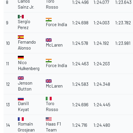
Carlos
Toro
8
1:24.496
1:24.077
1:23.643
Sainz Jr.
Rosso
Sergio
9
1:24.698
1:24.003
1:23.782
Force India
Perez
Fernando
10
1:24.578
1:24.192
1:23.981
McLaren
Alonso
Nico
11
1:24.463
1:24.203
Force India
Hulkenberg
Jenson
12
1:24.583
1:24.348
McLaren
Button
Daniil
Toro
13
1:24.696
1:24.445
Kvyat
Rosso
Romain
Haas F1
14
1:24.716
1:24.480
Grosjean
Team