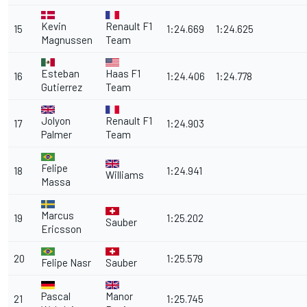
Kevin
Renault F1
15
1:24.669
1:24.625
Magnussen
Team
Esteban
Haas F1
16
1:24.406
1:24.778
Gutierrez
Team
Jolyon
Renault F1
17
1:24.903
Palmer
Team
Felipe
18
1:24.941
Williams
Massa
Marcus
19
1:25.202
Sauber
Ericsson
20
1:25.579
Felipe Nasr
Sauber
Pascal
Manor
21
1:25.745